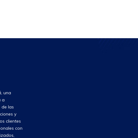
, una
a a
 de las
ciones y
os clientes
ionales con
lizados,