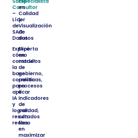
Socio
Especialista
Consultor
en
–
Calidad
Líder
y
de
Visualización
SAC
de
Datos
datos
Explicó
Experta
cómo
en
construir
modelos
la
de
base
gobierno,
correcta
políticas,
para
procesos
aplicar
e
IA
indicadores
y
de
lograr
calidad,
resultados
con
reales.
foco
en
maximizar