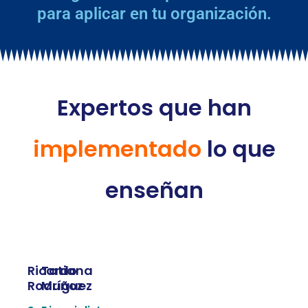
para aplicar en tu organización.
Expertos que han
implementado
lo que
enseñan
Ricardo
Tatiana
Rodríguez
Muñoz