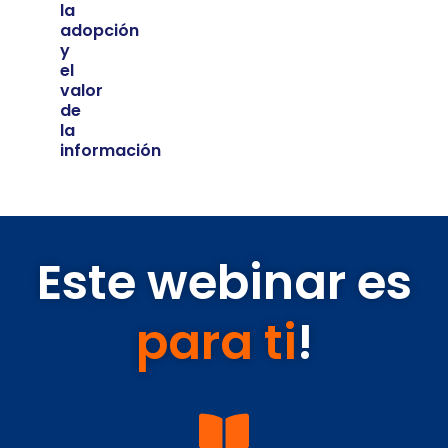
la
adopción
y
el
valor
de
la
información
Este webinar es
para ti
!